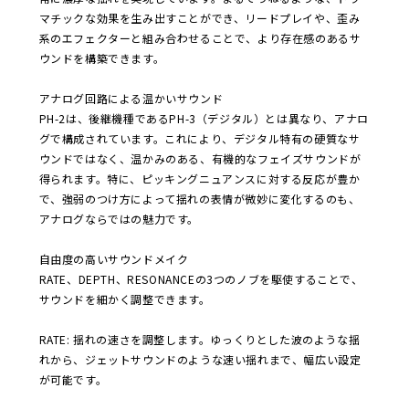
マチックな効果を生み出すことができ、リードプレイや、歪み
系のエフェクターと組み合わせることで、より存在感のあるサ
ウンドを構築できます。
アナログ回路による温かいサウンド
PH-2は、後継機種であるPH-3（デジタル）とは異なり、アナロ
グで構成されています。これにより、デジタル特有の硬質なサ
ウンドではなく、温かみのある、有機的なフェイズサウンドが
得られます。特に、ピッキングニュアンスに対する反応が豊か
で、強弱のつけ方によって揺れの表情が微妙に変化するのも、
アナログならではの魅力です。
自由度の高いサウンドメイク
RATE、DEPTH、RESONANCEの3つのノブを駆使することで、
サウンドを細かく調整できます。
RATE: 揺れの速さを調整します。ゆっくりとした波のような揺
れから、ジェットサウンドのような速い揺れまで、幅広い設定
が可能です。