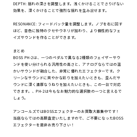
DEPTH: 揺れの深さを調整します。浅くかけることでさりげない
効果を、深くかけることで強烈な揺れを生み出せます。
RESONANCE: フィードバック量を調整します。ノブを右に回す
ほど、音色に独特のクセやウネリが加わり、より個性的なフェ
イズサウンドを作ることができます。
まとめ
BOSS PH-2は、一つのペダルで異なる2種類のフェイザーサウ
ンドを使い分けられる汎用性の高さと、アナログならではの温
かいサウンドが融合した、非常に優れたエフェクターです。ク
リーンなサウンドに爽やかな彩りを加えたいときも、歪んだサ
ウンドに深く濃厚なうねりを加えたいときも、この一台で対応
できます。、PH-2は今もなお魅力的な選択肢の一つと言えるで
しょう。
アンコールズではBOSSエフェクターのお買取大募集中です！
当店ならではの高額査定いたしますので、ご不要になったBOSS
エフェクターを是非お売り下さい！