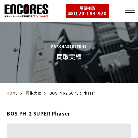
電話相談
0120-183-920
PURCHASED ITEMS
買取実績
HOME
買取実績
BOS PH-2 SUPER Phaser
BOS PH-2 SUPER Phaser