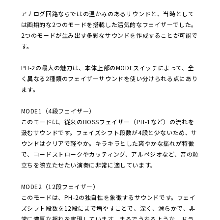
アナログ回路ならではの温かみのあるサウンドと、当時として
は画期的な2つのモードを搭載した活気的なフェイザーでした。
2つのモードが生み出す多彩なサウンドを作成することが可能で
す。
PH-2の最大の魅力は、本体上部のMODEスイッチによって、全
く異なる2種類のフェイザーサウンドを使い分けられる点にあり
ます。
MODE1（4段フェイザー）
このモードは、従来のBOSSフェイザー（PH-1など）の流れを
汲むサウンドです。フェイズシフト段数が4段と少ないため、サ
ウンドはクリアで軽やか。キラキラとした爽やかな揺れが特徴
で、コードストロークやカッティング、アルペジオなど、音の粒
立ちを際立たせたい演奏に非常に適しています。
MODE2（12段フェイザー）
このモードは、PH-2の独自性を象徴するサウンドです。フェイ
ズシフト段数を12段にまで増やすことで、深く、滑らかで、非
常に濃厚な揺れを実現しています。まるでうねるような、ドラ