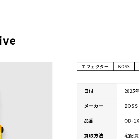
ive
エフェクター
BOSS
日付
2025
メーカー
BOS
品番
OD-1X
買取方法
宅配買