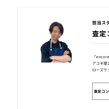
担当ス
査定
「encor
アコギ歴
ローズウ
査定コン