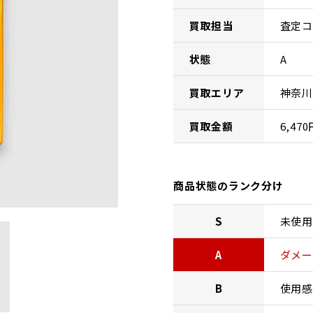
買取担当
査定コ
状態
A
買取エリア
神奈川
買取金額
6,470
商品状態のランク分け
S
未使用
A
ダメー
B
使用感