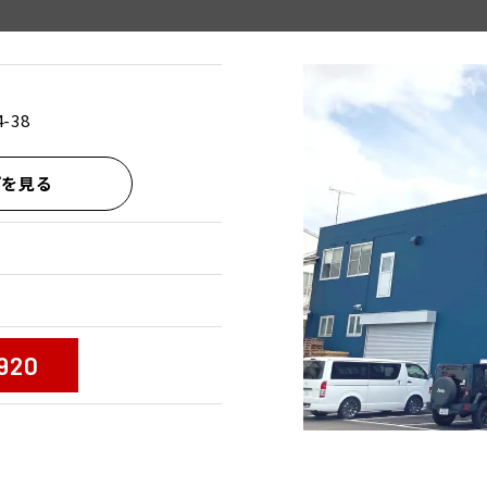
-38
プを見る
920