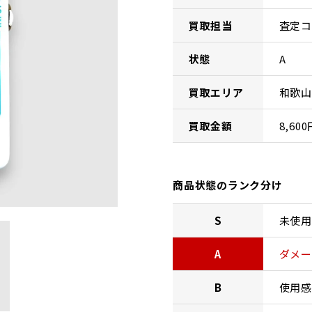
買取担当
査定コ
状態
A
買取エリア
和歌山
買取金額
8,600
商品状態のランク分け
S
未使用
A
ダメー
B
使用感