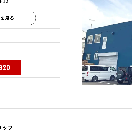
-38
プを見る
920
タッフ