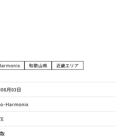
Harmonix
和歌山県
近畿エリア
年08月03日
ro-Harmonix
ZE
取