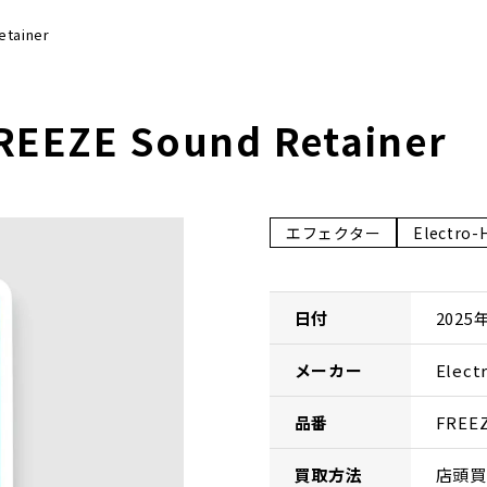
etainer
REEZE Sound Retainer
エフェクター
Electro-
日付
2025
メーカー
Elect
品番
FREE
買取方法
店頭買