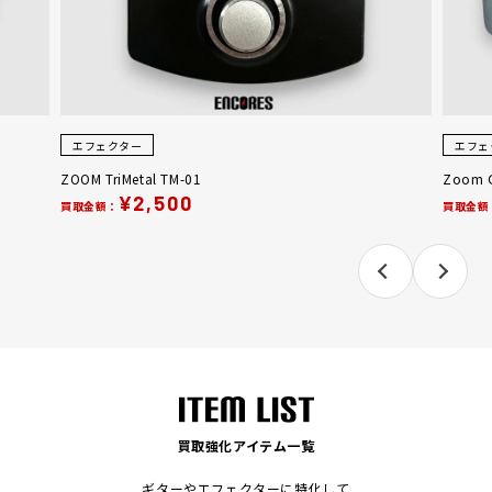
エフェクター
エフェ
ZOOM TriMetal TM-01
Zoom 
¥2,500
買取金額：
買取金額
買取強化アイテム一覧
ギターやエフェクターに特化して