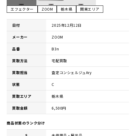
エフェクター
ZOOM
栃木県
関東エリア
日付
2025年12月12日
メーカー
ZOOM
品番
B3n
買取方法
宅配買取
買取担当
査定コンシェルジュAry
状態
C
買取エリア
栃木県
買取金額
6,500円
商品状態のランク分け
S
未使用品・展示品