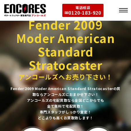
電話相談
0120-183-920
Fender 2009
Moder American
Standard
Stratocaster
アンコールズへお売り下さい！
Fender 2009 Moder American Standard Stratocasterの買
取ならアンコールズにおまかせ下さい！
アンコールズの宅配買取なら全国どこからでも
全て無料で宅配買取！
専門スタッフがしっかり査定！
どこよりも高くお買取致します！