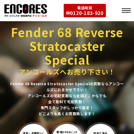
電話相談
0120-183-920
Fender 68 Reverse
Stratocaster
Special
アンコールズへお売り下さい！
Fender 68 Reverse Stratocaster Specialの買取ならアンコー
ルズにおまかせ下さい！
アンコールズの宅配買取なら全国どこからでも
全て無料で宅配買取！
専門スタッフがしっかり査定！
どこよりも高くお買取致します！
新規OPEN
につき
送料・手数料
詰めて送る
など