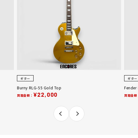
ギター
ギター
Fender MEXICO Squire Series Stratocaster 1994年製
Ricken
¥30,000
買取金額：
買取金額