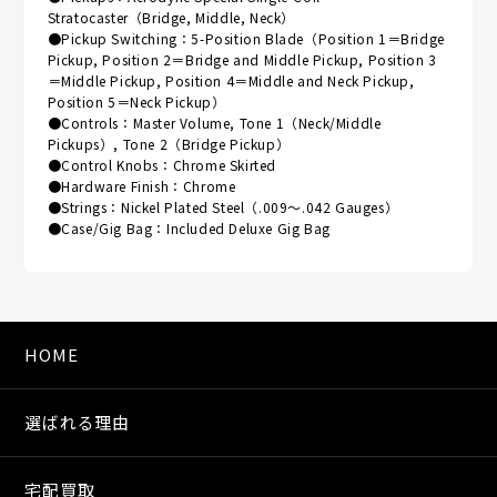
Stratocaster（Bridge, Middle, Neck）
●Pickup Switching：5-Position Blade（Position 1＝Bridge
Pickup, Position 2＝Bridge and Middle Pickup, Position 3
＝Middle Pickup, Position 4＝Middle and Neck Pickup,
Position 5＝Neck Pickup）
●Controls：Master Volume, Tone 1（Neck/Middle
Pickups）, Tone 2（Bridge Pickup）
●Control Knobs：Chrome Skirted
●Hardware Finish：Chrome
●Strings：Nickel Plated Steel（.009～.042 Gauges）
●Case/Gig Bag：Included Deluxe Gig Bag
HOME
選ばれる理由
宅配買取