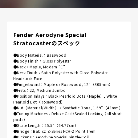
Fender Aerodyne Special
Stratocasterのスペック
●Body Material：Basswood
●Body Finish：Gloss Polyester
●Neck：Maple, Modern “C”
●Neck Finish：Satin Polyester with Gloss Polyester
Headstock Face
●Fingerboard：Maple or Rosewood, 12″（305mm）
●Frets：22, Medium Jumbo
●Position Inlays：Black Pearloid Dots（Maple）, White
Pearloid Dot（Rosewood）
●Nut（Material/Width）：Synthetic Bone, 1.69″（43mm）
●Tuning Machines：Deluxe Cast/Sealed Locking（all short
posts）
●Scale Length：25.5″（64.77cm）
●Bridge：Babicz Z-Series FCH-2 Point Trem
●Pickups：Aerodyne Special Single-Coil