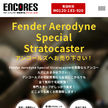
電話相談
0120-183-920
Fender Aerodyne
Special
Stratocaster
アンコールズへお売り下さい！
Fender Aerodyne Special Stratocasterの買取ならアンコー
ルズにおまかせ下さい！
アンコールズの宅配買取なら全国どこからでも
全て無料で宅配買取！
専門スタッフがしっかり査定！
どこよりも高くお買取致します！
新規OPEN
につき
送料・手数料
詰めて送る
など