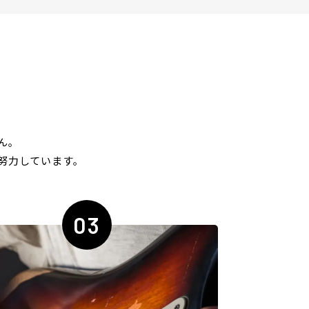
ん｡
努力しています｡
03