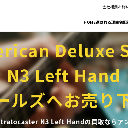
会社概要
お問
HOME
選ばれる理由
宅配
rican Deluxe S
N3 Left Hand
ールズへお売り
uxe Stratocaster N3 Left Hand