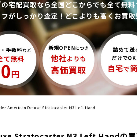
ズの宅配買取なら全国どこからでも
全て無料
ッフがしっかり査定！
どこよりも高くお買取
新規OPEN
につき
詰めて送
料・手数料
など
他社
全て無料
だけでOK
よりも
0
自宅
高価買取
で
円
der American Deluxe Stratocaster N3 Left Hand
eluxe Stratocaster N3 Left