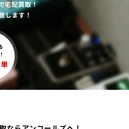
で宅配買取！
致します！
る
！
簡単
 Handの買取ならアンコールズへ！