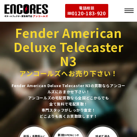
電話相談
0120-183-920
Fender American
Deluxe Telecaster
N3
アンコールズへお売り下さい！
Fender American Deluxe Telecaster N3の買取ならアンコー
ルズにおまかせ下さい！
アンコールズの宅配買取なら全国どこからでも
全て無料で宅配買取！
専門スタッフがしっかり査定！
どこよりも高くお買取致します！
新規OPEN
につき
送料・手数料
詰めて送る
など