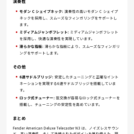
演奏性
モダン C シェイプネック:
演奏性の高いモダン C シェイプ
ネックを採用し、スムーズなフィンガリングをサポートし
ます。
ミディアムジャンボフレット:
ミディアムジャンボフレット
を採用し、快適な演奏性を実現しています。
滑らかな指板:
滑らかな指板により、スムーズなフィンガリ
ングをサポートします。
その他
6連サドルブリッジ:
安定したチューニングと正確なイント
ネーションを実現する6連サドルブリッジを搭載していま
す。
ロック式チューナー:
弦交換が容易なロック式チューナーを
搭載し、チューニングの安定性を高めています。
まとめ
Fender American Deluxe Telecaster N3 は、ノイズレスサウン
ド、高い演奏性、そして洗練されたデザインを兼ね備えた、現