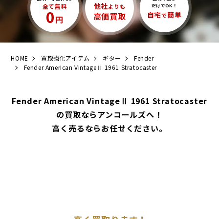
他社
全て無料
よりも
だけでOK！
0
自宅
簡単
高価買取
で
円
HOME
買取強化アイテム
ギター
Fender
Fender American VintageⅡ 1961 Stratocaster
Fender American VintageⅡ 1961 Stratocaster
の買取ならアンコールズへ！
高く売るならお任せください。