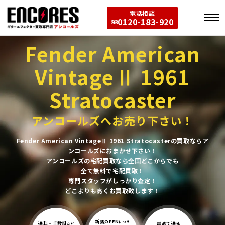
電話相談
0120-183-920
Fender American
VintageⅡ 1961
Stratocaster
アンコールズへお売り下さい！
Fender American VintageⅡ 1961 Stratocasterの買取ならア
ンコールズにおまかせ下さい！
アンコールズの宅配買取なら全国どこからでも
全て無料で宅配買取！
専門スタッフがしっかり査定！
どこよりも高くお買取致します！
新規OPEN
につき
送料・手数料
詰めて送る
など