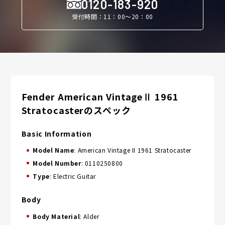
0120-183-920
受付時間：11：00〜20：00
Fender American VintageⅡ 1961
Stratocasterのスペック
Basic Information
Model Name
: American Vintage II 1961 Stratocaster
Model Number
: 0110250800
Type
: Electric Guitar
Body
Body Material
: Alder