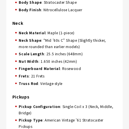
Body Shape
: Stratocaster Shape
Body Finish
: Nitrocellulose Lacquer
Neck
Neck Material
: Maple (1-piece)
Neck Shape
: “Mid ’60s C” Shape (Slightly thicker,
more rounded than earlier models)
Scale Length
: 25.5 inches (648mm)
Nut Width
: 1.650 inches (42mm)
Fingerboard Material
: Rosewood
Frets
: 21 Frets
Truss Rod
: Vintage-style
Pickups
Pickup Configuration
: Single-Coil x 3 (Neck, Middle,
Bridge)
Pickup Type
: American Vintage ’61 Stratocaster
Pickups