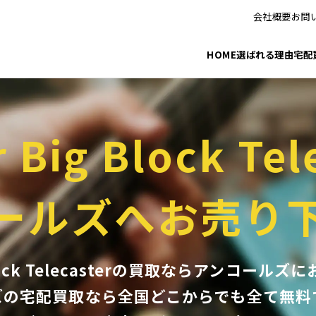
会社概要
お問
HOME
選ばれる理由
宅配
 Big Block Tel
ールズへお売り
 Block Telecasterの買取ならアンコー
ズの宅配買取なら全国どこからでも
全て無料