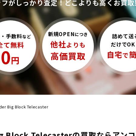
ッフがしっかり査定！
どこよりも高くお買取
新規OPEN
につき
詰めて送
料・手数料
など
他社
全て無料
だけでOK
よりも
0
自宅
高価買取
で
円
der Big Block Telecaster
Big Block Telecasterの買取なら