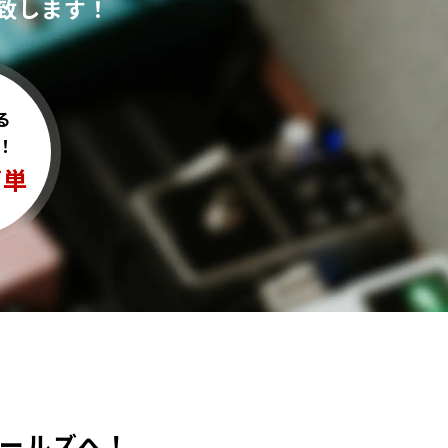
致します！
る
！
簡単
アンコールズへ！