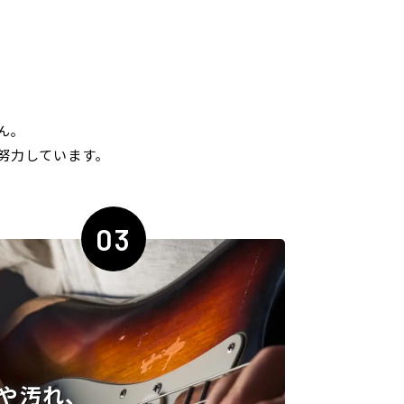
ん｡
努力しています｡
03
や汚れ、