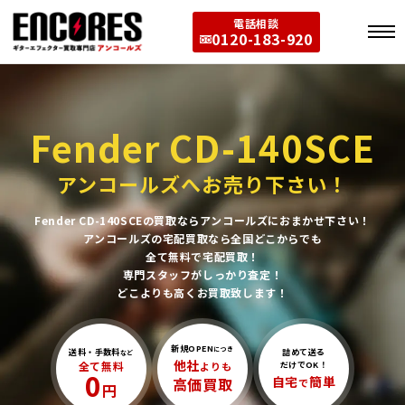
電話相談
0120-183-920
Fender CD-140SCE
アンコールズへお売り下さい！
Fender CD-140SCEの買取ならアンコールズにおまかせ下さい！
アンコールズの宅配買取なら全国どこからでも
全て無料で宅配買取！
専門スタッフがしっかり査定！
どこよりも高くお買取致します！
新規OPEN
につき
送料・手数料
詰めて送る
など
他社
全て無料
よりも
だけでOK！
0
自宅
簡単
高価買取
で
円