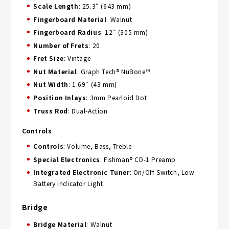
Scale Length
: 25.3″ (643 mm)
Fingerboard Material
: Walnut
Fingerboard Radius
: 12″ (305 mm)
Number of Frets
: 20
Fret Size
: Vintage
Nut Material
: Graph Tech® NuBone™
Nut Width
: 1.69″ (43 mm)
Position Inlays
: 3mm Pearloid Dot
Truss Rod
: Dual-Action
Controls
Controls
: Volume, Bass, Treble
Special Electronics
: Fishman® CD-1 Preamp
Integrated Electronic Tuner
: On/Off Switch, Low
Battery Indicator Light
Bridge
Bridge Material
: Walnut