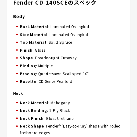
Fender CD-140SCEのスペック
Body
Back Material
: Laminated Ovangkol
Side Material
: Laminated Ovangkol
Top Material
: Solid Spruce
Finish
: Gloss
Shape
: Dreadnought Cutaway
Binding
: Multiple
Bracing
: Quartersawn Scalloped “X”
Rosette
: CD Series Pearloid
Neck
Neck Material
: Mahogany
Neck Binding
: 1-Ply Black
Neck Finish
: Gloss Urethane
Neck Shape
: Fender® ‘Easy-to-Play’ shape with rolled
fretboard edges