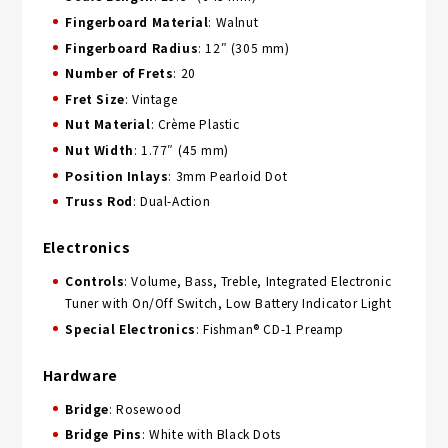
Fingerboard Material
: Walnut
Fingerboard Radius
: 12″ (305 mm)
Number of Frets
: 20
Fret Size
: Vintage
Nut Material
: Crème Plastic
Nut Width
: 1.77″ (45 mm)
Position Inlays
: 3mm Pearloid Dot
Truss Rod
: Dual-Action
Electronics
Controls
: Volume, Bass, Treble, Integrated Electronic
Tuner with On/Off Switch, Low Battery Indicator Light
Special Electronics
: Fishman® CD-1 Preamp
Hardware
Bridge
: Rosewood
Bridge Pins
: White with Black Dots