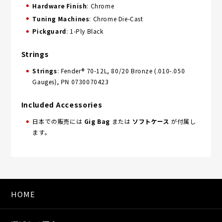
Hardware Finish
: Chrome
Tuning Machines
: Chrome Die-Cast
Pickguard
: 1-Ply Black
Strings
Strings
: Fender® 70-12L, 80/20 Bronze (.010-.050
Gauges), PN 0730070423
Included Accessories
日本での販売には
Gig Bag
または
ソフトケース
が付属し
ます。
HOME