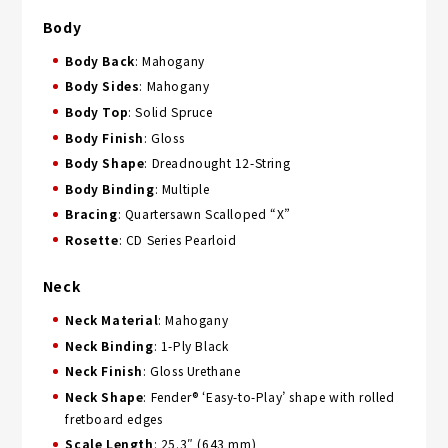
Body
Body Back
: Mahogany
Body Sides
: Mahogany
Body Top
: Solid Spruce
Body Finish
: Gloss
Body Shape
: Dreadnought 12-String
Body Binding
: Multiple
Bracing
: Quartersawn Scalloped “X”
Rosette
: CD Series Pearloid
Neck
Neck Material
: Mahogany
Neck Binding
: 1-Ply Black
Neck Finish
: Gloss Urethane
Neck Shape
: Fender® ‘Easy-to-Play’ shape with rolled
fretboard edges
Scale Length
: 25.3″ (643 mm)