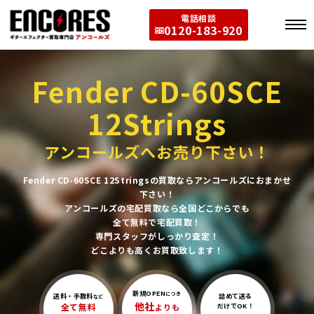
電話相談
0120-183-920
Fender CD-60SCE
12Strings
アンコールズへお売り下さい！
Fender CD-60SCE 12Stringsの買取ならアンコールズにおまかせ
下さい！
アンコールズの宅配買取なら全国どこからでも
全て無料で宅配買取！
専門スタッフがしっかり査定！
どこよりも高くお買取致します！
新規OPEN
につき
送料・手数料
詰めて送る
など
他社
全て無料
よりも
だけでOK！