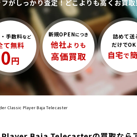
ッフがしっかり査定！
どこよりも高くお買取
新規OPEN
につき
詰めて送
料・手数料
など
他社
全て無料
だけでOK
よりも
0
自宅
高価買取
で
円
der Classic Player Baja Telecaster
sic Player Baja Telecasterの