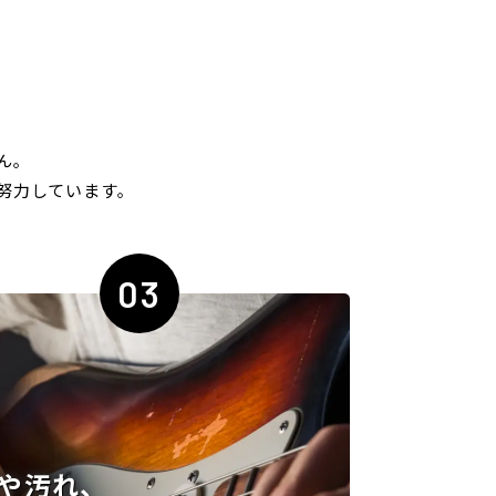
ん｡
努力しています｡
03
や汚れ、