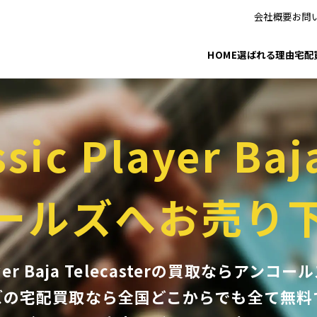
会社概要
お問
HOME
選ばれる理由
宅配
sic Player Baj
ールズへお売り
 Player Baja Telecasterの買取なら
ズの宅配買取なら全国どこからでも
全て無料