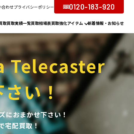
0120-183-920
い合わせ
プライバシーポリシー
買取
買取実績一覧
買取相場表
買取強化アイテム
新着情報・お知らせ
a Telecaster
下さい！
アンコールズにおまかせ下さい！
で宅配買取！