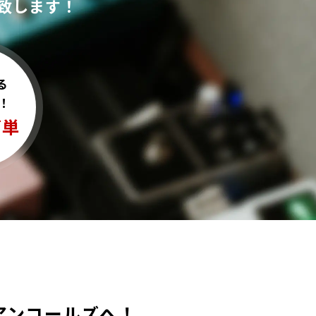
致します！
る
！
簡単
買取ならアンコールズへ！