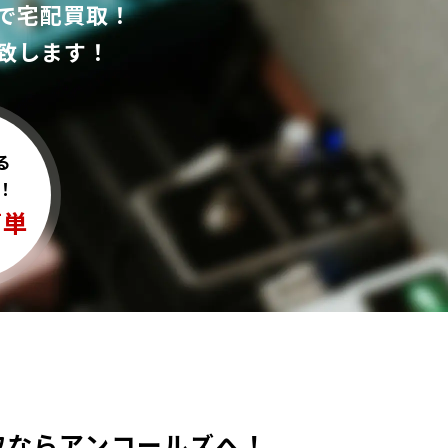
で宅配買取！
致します！
る
！
簡単
luxeの買取ならアンコールズへ！