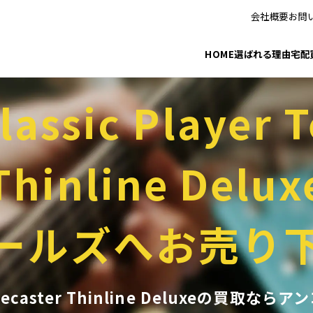
会社概要
お問
HOME
選ばれる理由
宅配
lassic Player T
Thinline Delux
ールズへお売り
er Telecaster Thinline Deluxe