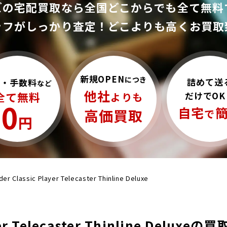
ズの宅配買取なら全国どこからでも
全て無料
ッフがしっかり査定！
どこよりも高くお買取
新規OPEN
につき
詰めて送
料・手数料
など
他社
全て無料
だけでOK
よりも
0
自宅
高価買取
で
円
der Classic Player Telecaster Thinline Deluxe
layer Telecaster Thinline De