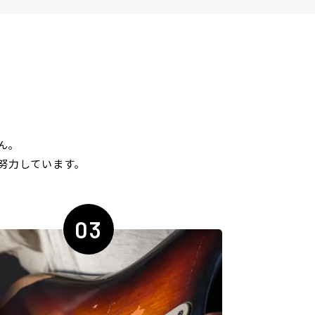
ん｡
努力しています｡
03