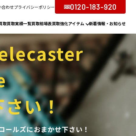
0120-183-920
い合わせ
プライバシーポリシー
買取
買取実績一覧
買取相場表
買取強化アイテム
新着情報・お知らせ
elecaster
e
下さい！
の買取ならアンコールズにおまかせ下さい！