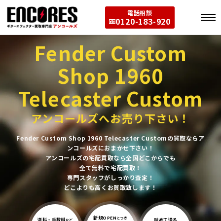
電話相談
0120-183-920
Fender Custom
Shop 1960
Telecaster Custom
アンコールズへお売り下さい！
Fender Custom Shop 1960 Telecaster Customの買取ならア
ンコールズにおまかせ下さい！
アンコールズの宅配買取なら全国どこからでも
全て無料で宅配買取！
専門スタッフがしっかり査定！
どこよりも高くお買取致します！
新規OPEN
につき
送料・手数料
詰めて送る
など