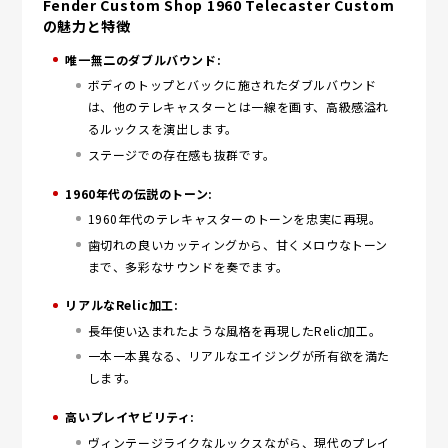
Fender Custom Shop 1960 Telecaster Custom
の魅力と特徴
唯一無二のダブルバウンド:
ボディのトップとバックに施されたダブルバウンド
は、他のテレキャスターとは一線を画す、高級感溢れ
るルックスを演出します。
ステージでの存在感も抜群です。
1960年代の伝説のトーン:
1960年代のテレキャスターのトーンを忠実に再現。
歯切れの良いカッティングから、甘くメロウなトーン
まで、多彩なサウンドを奏でます。
リアルなRelic加工:
長年使い込まれたような風格を再現したRelic加工。
一本一本異なる、リアルなエイジングが所有欲を満た
します。
高いプレイヤビリティ:
ヴィンテージライクなルックスながら、現代のプレイ