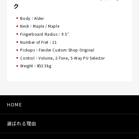
ク
Body：Alder
Neck：Maple / Maple
Fingerboard Radius：9.5″
Number of Fret：21
Pickups：Fender Custom Shop Original
Control：Volume, 2-Tone, 5-Way PU Selector
Weight：約3.5kg
HOME
選ばれる理由