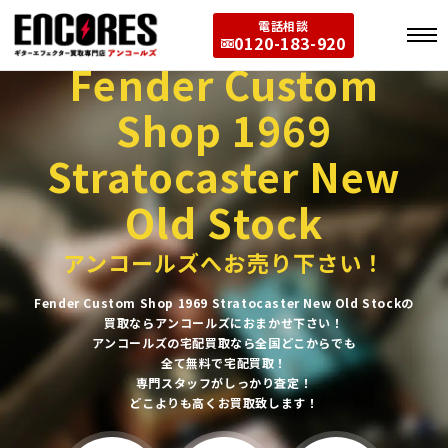
電話相談
0120-183-920
Fender Custom
Shop 1969
Stratocaster New
Old Stock
アンコールズへお売り下さい！
Fender Custom Shop 1969 Stratocaster New Old Stockの
買取ならアンコールズにおまかせ下さい！
アンコールズの宅配買取なら全国どこからでも
全て無料で宅配買取！
専門スタッフがしっかり査定！
どこよりも高くお買取致します！