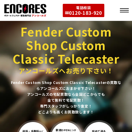
電話相談
0120-183-920
Fender Custom
Shop Custom
Classic Telecaster
アンコールズへお売り下さい！
Fender Custom Shop Custom Classic Telecasterの買取な
らアンコールズにおまかせ下さい！
アンコールズの宅配買取なら全国どこからでも
全て無料で宅配買取！
専門スタッフがしっかり査定！
どこよりも高くお買取致します！
新規OPEN
につき
送料・手数料
詰めて送る
など