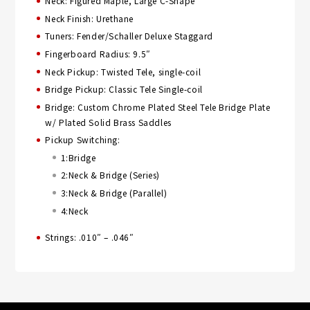
Neck: Figured Maple, Large C-Shape
Neck Finish: Urethane
Tuners: Fender/Schaller Deluxe Staggard
Fingerboard Radius: 9.5″
Neck Pickup: Twisted Tele, single-coil
Bridge Pickup: Classic Tele Single-coil
Bridge: Custom Chrome Plated Steel Tele Bridge Plate
w/ Plated Solid Brass Saddles
Pickup Switching:
1:Bridge
2:Neck & Bridge (Series)
3:Neck & Bridge (Parallel)
4:Neck
Strings: .010″ – .046″