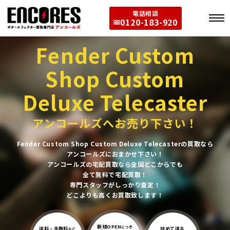
電話相談
0120-183-920
Fender Custom
Shop Custom
Deluxe Telecaster
アンコールズへお売り下さい！
Fender Custom Shop Custom Deluxe Telecasterの買取なら
アンコールズにおまかせ下さい！
アンコールズの宅配買取なら全国どこからでも
全て無料で宅配買取！
専門スタッフがしっかり査定！
どこよりも高くお買取致します！
新規OPEN
につき
送料・手数料
詰めて送る
など