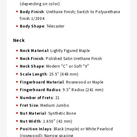
(depending on color)
Body Finish
: Urethane Finish; Switch to Polyurethane
finish 1/2004
Body Shape
: Telecaster
Neck
Neck Material
: Lightly Figured Maple
Neck Finish
: Polished Satin Urethane Finish
Neck Shape
: Modern “C” or Soft “V”
Scale Length
: 25.5″ (648 mm)
Fingerboard Material
: Rosewood or Maple
Fingerboard Radius
: 9.5” Radius (241 mm)
Number of Frets
: 21
Fret Size
: Medium Jumbo
Nut Material
: Synthetic Bone
Nut Width
: 1.650” (42 mm)
Position Inlays
: Black (maple) or White Pearloid
(rosewood); Narrow spacing