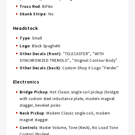
Truss Rod
: BiFlex
Skunk Stripe
: Yes
Headstock
Type
: Small
Logo
: Black Spaghetti
Other Decals (front)
: “TELECASTER”, “WITH
SYNCHRONIZED TREMOLO”, “Original Contour Body”
Other Decals (back)
: Custom Shop V Logo “Fender”
Electronics
Bridge Pickup
: Hot Classic single-coil pickup (bridge)
with custom steel inductance plate, modern magnet
stagger, beveled poles
Neck Pickup
: Modern Classic single-coil, modern
magnet stagger
Controls
: Master Volume, Tone (Neck), No Load Tone
Control (Bridge)