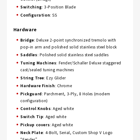
Switching
: 3-Position Blade
Configuration
: SS
Hardware
Bridge
: Deluxe 2-point synchronized tremolo with
pop-in arm and polished solid stainless steel block
Saddles
: Polished solid stainless steel saddles
Tuning Machines
: Fender/Schaller Deluxe staggered
cast/sealed tuning machines
String Tree
: Ezy Glider
Hardware Finish
: Chrome
Pickguard
: Parchment, 3-Ply, 8 Holes (modern
configuration)
Control Knobs
: Aged white
Switch Tip
: Aged white
Pickup covers
: Aged white
Neck Plate
: 4-Bolt, Serial, Custom Shop V Logo
“Fender”