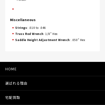
Miscellaneous
Strings
: .010 to .046
Truss Rod Wrench
: 1/8” Hex
Saddle Height Adjustment Wrench
: .050” Hex
HOME
選ばれる理由
宅配買取