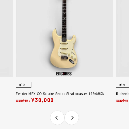
ギター
ギター
Fender MEXICO Squire Series Stratocaster 1994年製
Ricken
¥30,000
買取金額：
買取金額