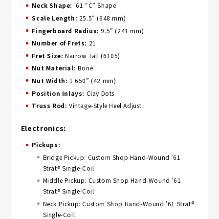
Neck Shape:
‘61 “C” Shape
Scale Length:
25.5″ (648 mm)
Fingerboard Radius:
9.5” (241 mm)
Number of Frets:
21
Fret Size:
Narrow Tall (6105)
Nut Material:
Bone
Nut Width:
1.650” (42 mm)
Position Inlays:
Clay Dots
Truss Rod:
Vintage-Style Heel Adjust
Electronics:
Pickups:
Bridge Pickup: Custom Shop Hand-Wound ’61
Strat® Single-Coil
Middle Pickup: Custom Shop Hand-Wound ’61
Strat® Single-Coil
Neck Pickup: Custom Shop Hand-Wound ’61 Strat®
Single-Coil