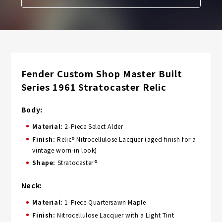
Fender Custom Shop Master Built
Series 1961 Stratocaster Relic
Body:
Material:
2-Piece Select Alder
Finish:
Relic® Nitrocellulose Lacquer (aged finish for a
vintage worn-in look)
Shape:
Stratocaster®
Neck:
Material:
1-Piece Quartersawn Maple
Finish:
Nitrocellulose Lacquer with a Light Tint