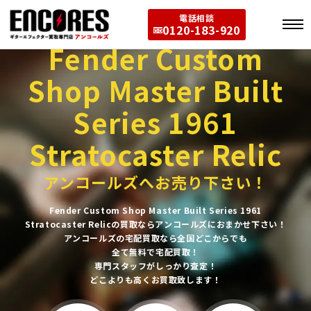
電話相談
0120-183-920
Fender Custom
Shop Master Built
Series 1961
Stratocaster Relic
アンコールズへお売り下さい！
Fender Custom Shop Master Built Series 1961
Stratocaster Relicの買取ならアンコールズにおまかせ下さい！
アンコールズの宅配買取なら全国どこからでも
全て無料で宅配買取！
専門スタッフがしっかり査定！
どこよりも高くお買取致します！