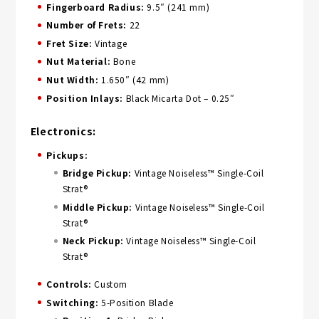
Fingerboard Radius:
9.5″ (241 mm)
Number of Frets:
22
Fret Size:
Vintage
Nut Material:
Bone
Nut Width:
1.650″ (42 mm)
Position Inlays:
Black Micarta Dot – 0.25″
Electronics:
Pickups:
Bridge Pickup:
Vintage Noiseless™ Single-Coil
Strat®
Middle Pickup:
Vintage Noiseless™ Single-Coil
Strat®
Neck Pickup:
Vintage Noiseless™ Single-Coil
Strat®
Controls:
Custom
Switching:
5-Position Blade