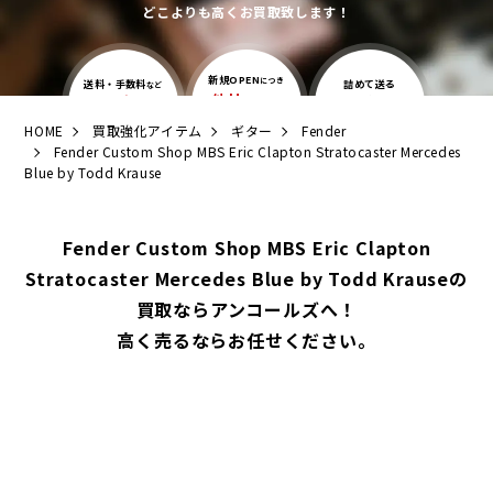
どこよりも高くお買取致します！
新規OPEN
につき
送料・手数料
詰めて送る
など
他社
全て無料
よりも
だけでOK！
0
自宅
簡単
高価買取
で
円
HOME
買取強化アイテム
ギター
Fender
Fender Custom Shop MBS Eric Clapton Stratocaster Mercedes
Blue by Todd Krause
Fender Custom Shop MBS Eric Clapton
Stratocaster Mercedes Blue by Todd Krauseの
買取ならアンコールズへ！
高く売るならお任せください。