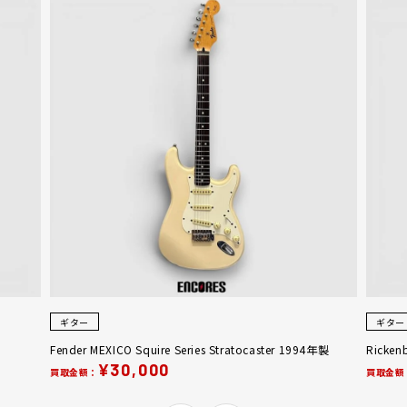
ギター
ギター
Fender MEXICO Squire Series Stratocaster 1994年製
Ricken
¥30,000
買取金額：
買取金額