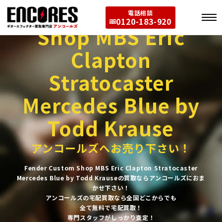
Fender Custom
電話相談
0120-183-920
Shop MBS Eric
Clapton
Stratocaster
Mercedes Blue by
Todd Krause
アンコールズへお売り下さい！
Fender Custom Shop MBS Eric Clapton Stratocaster
Mercedes Blue by Todd Krauseの買取ならアンコールズにおま
かせ下さい！
アンコールズの宅配買取なら全国どこからでも
全て無料で宅配買取！
専門スタッフがしっかり査定！