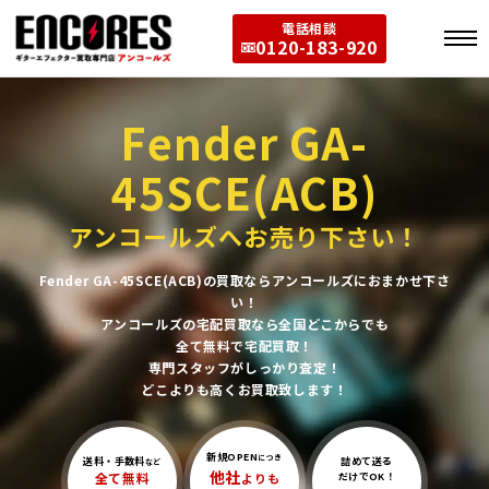
電話相談
0120-183-920
Fender GA-
45SCE(ACB)
アンコールズへお売り下さい！
Fender GA-45SCE(ACB)の買取ならアンコールズにおまかせ下さ
い！
アンコールズの宅配買取なら全国どこからでも
全て無料で宅配買取！
専門スタッフがしっかり査定！
どこよりも高くお買取致します！
新規OPEN
につき
送料・手数料
詰めて送る
など
他社
全て無料
よりも
だけでOK！