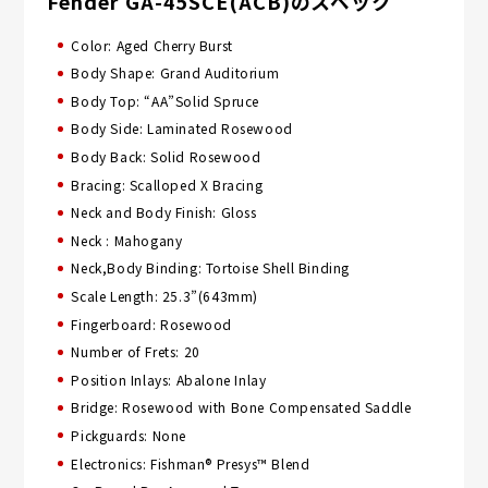
Fender GA-45SCE(ACB)のスペック
Color: Aged Cherry Burst
Body Shape: Grand Auditorium
Body Top: “AA”Solid Spruce
Body Side: Laminated Rosewood
Body Back: Solid Rosewood
Bracing: Scalloped X Bracing
Neck and Body Finish: Gloss
Neck : Mahogany
Neck,Body Binding: Tortoise Shell Binding
Scale Length: 25.3”(643mm)
Fingerboard: Rosewood
Number of Frets: 20
Position Inlays: Abalone Inlay
Bridge: Rosewood with Bone Compensated Saddle
Pickguards: None
Electronics: Fishman® Presys™ Blend