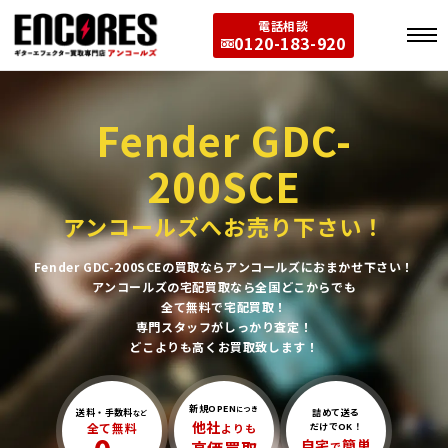
電話相談
0120-183-920
Fender GDC-
200SCE
アンコールズへお売り下さい！
Fender GDC-200SCEの買取ならアンコールズにおまかせ下さい！
アンコールズの宅配買取なら全国どこからでも
全て無料で宅配買取！
専門スタッフがしっかり査定！
どこよりも高くお買取致します！
新規OPEN
につき
送料・手数料
詰めて送る
など
他社
全て無料
よりも
だけでOK！
自宅
簡単
で