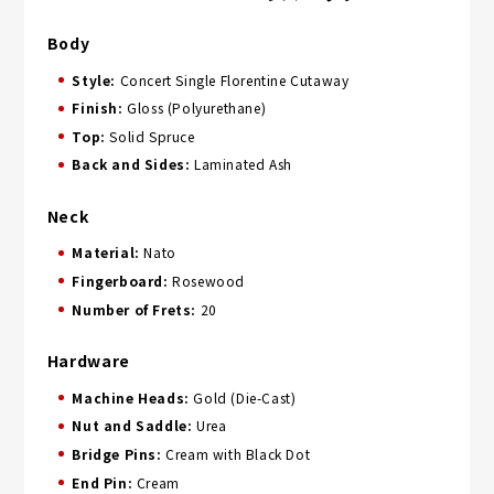
Body
Style:
Concert Single Florentine Cutaway
Finish:
Gloss (Polyurethane)
Top:
Solid Spruce
Back and Sides:
Laminated Ash
Neck
Material:
Nato
Fingerboard:
Rosewood
Number of Frets:
20
Hardware
Machine Heads:
Gold (Die-Cast)
Nut and Saddle:
Urea
Bridge Pins:
Cream with Black Dot
End Pin:
Cream