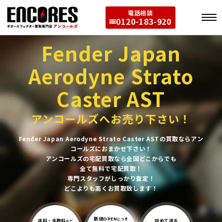
電話相談
0120-183-920
Fender Japan
Aerodyne Strato
Caster AST
アンコールズへお売り下さい！
Fender Japan Aerodyne Strato Caster ASTの買取ならアン
コールズにおまかせ下さい！
アンコールズの宅配買取なら全国どこからでも
全て無料で宅配買取！
専門スタッフがしっかり査定！
どこよりも高くお買取致します！
新規OPEN
につき
送料・手数料
詰めて送る
など