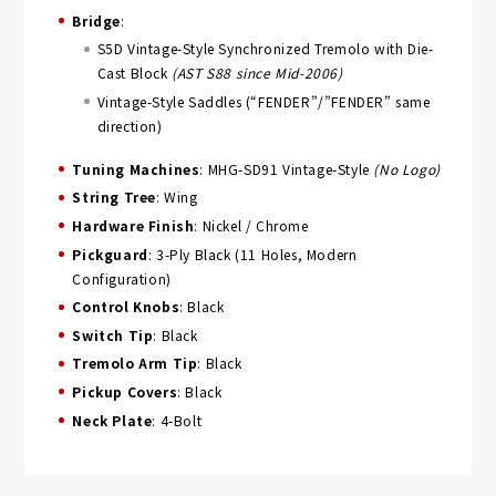
Bridge
:
S5D Vintage-Style Synchronized Tremolo with Die-
Cast Block
(AST S88 since Mid-2006)
Vintage-Style Saddles (“FENDER”/”FENDER” same
direction)
Tuning Machines
: MHG-SD91 Vintage-Style
(No Logo)
String Tree
: Wing
Hardware Finish
: Nickel / Chrome
Pickguard
: 3-Ply Black (11 Holes, Modern
Configuration)
Control Knobs
: Black
Switch Tip
: Black
Tremolo Arm Tip
: Black
Pickup Covers
: Black
Neck Plate
: 4-Bolt