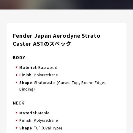
Fender Japan Aerodyne Strato
Caster ASTのスペック
BODY
Material
: Basswood
Finish
: Polyurethane
Shape
: Stratocaster (Carved Top, Round Edges,
Binding)
NECK
Material
: Maple
Finish
: Polyurethane
Shape
: “C” (Oval Type)