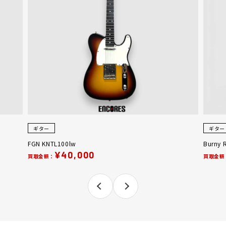
ギター
ギター
FGN KNTL100lw
Burny 
¥40,000
買取金額：
買取金額