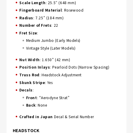
Scale Length
: 25.5″ (648 mm)
Fingerboard Material
: Rosewood
Radius
: 7.25” (184 mm)
Number of Frets
: 22
Fret Size
:
Medium Jumbo (Early Models)
Vintage Style (Later Models)
Nut Width
: 1.650” (42 mm)
Position Inlays
: Pearloid Dots (Narrow Spacing)
Truss Rod
: Headstock Adjustment
Skunk Stripe
: Yes
Decals
:
Front
: “Aerodyne Strat”
Back
: None
Crafted in Japan
Decal & Serial Number
HEADSTOCK