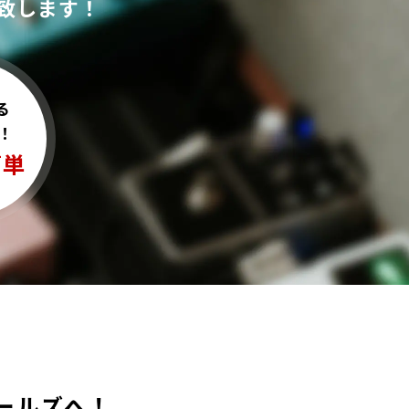
致します！
る
！
簡単
ンコールズへ！