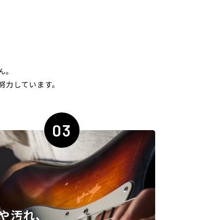
ん｡
努力しています｡
03
や汚れ、