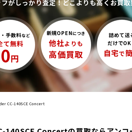
ッフがしっかり査定！
どこよりも高くお買取
新規OPEN
につき
詰めて送
料・手数料
など
他社
全て無料
だけでOK
よりも
0
自宅
高価買取
で
円
der CC-140SCE Concert
 CC-140SCE Concertの買取ならア