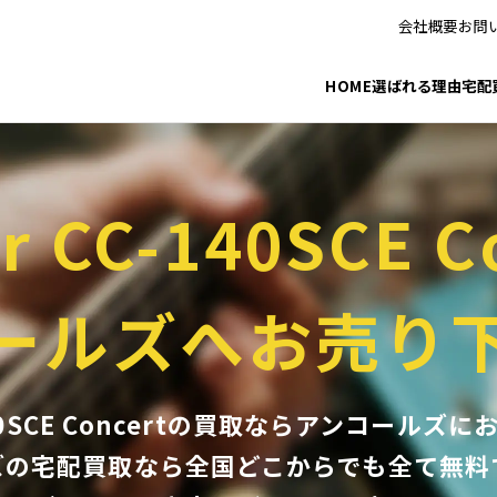
会社概要
お問
HOME
選ばれる理由
宅配
r CC-140SCE C
ールズへお売り
-140SCE Concertの買取ならアンコール
ズの宅配買取なら全国どこからでも
全て無料