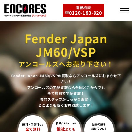
電話相談
0120-183-920
Fender Japan
JM60/VSP
アンコールズへお売り下さい！
Fender Japan JM60/VSPの買取ならアンコールズにおまかせ下
さい！
アンコールズの宅配買取なら全国どこからでも
全て無料で宅配買取！
専門スタッフがしっかり査定！
どこよりも高くお買取致します！
新規OPEN
につき
送料・手数料
詰めて送る
など
他社
全て無料
よりも
だけでOK！