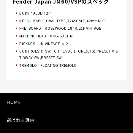
Fender Japan JM60/VSPのスペック
BODY：ALDER 2P
NECK：MAPLE,OVAL TYPE,324SCALE,42mmNUT
FRETBOARD：ROSEWOOD,184R,21F VINTAGE
MACHINE HEAD：MHG-SD91 NI
PICKUPS：JM VINTAGE × 2
CONTROLS ＆ SWITCH：1VOL,1TONE(CTS),PRESET V ＆
T 3WAY SW,PRESET SW
TREMOLO：FLOATING TREMOLO
HOME
選ばれる理由