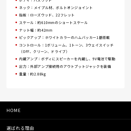
ネック：​メイプル材、ボルトオンジョイント
指板：​ローズウッド、22フレット
スケール：​約610mmのショートスケール
ナット幅：​約42mm
ピックアップ：​ホワイトカラーのハムバッカー1基搭載
コントロール：​1ボリューム、1トーン、3ウェイスイッチ
（OFF、クリーン、ドライブ）
内蔵アンプ：​ボディにスピーカーを内蔵し、9V電池で駆動
出力：​外部アンプ接続用のアウトプットジャックを装備
重量：​約2.88kg
HOME
選ばれる理由