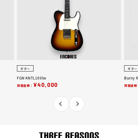
ギター
ギター
FGN KNTL100lw
Burny 
¥40,000
買取金額：
買取金額