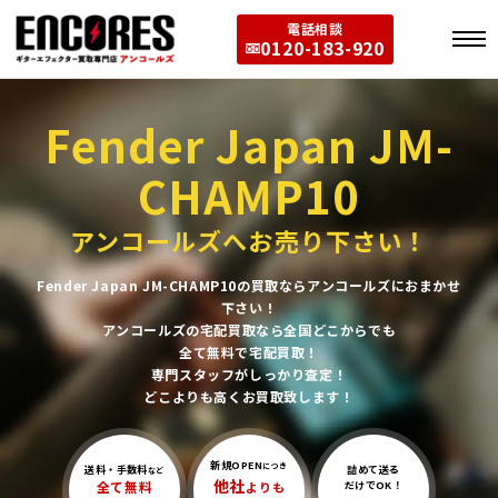
電話相談
0120-183-920
Fender Japan JM-
CHAMP10
アンコールズへお売り下さい！
Fender Japan JM-CHAMP10の買取ならアンコールズにおまかせ
下さい！
アンコールズの宅配買取なら全国どこからでも
全て無料で宅配買取！
専門スタッフがしっかり査定！
どこよりも高くお買取致します！
新規OPEN
につき
送料・手数料
詰めて送る
など
他社
全て無料
よりも
だけでOK！