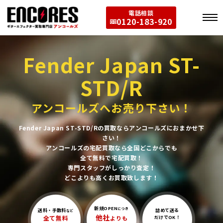
電話相談
0120-183-920
Fender Japan ST-
STD/R
アンコールズへお売り下さい！
Fender Japan ST-STD/Rの買取ならアンコールズにおまかせ下
さい！
アンコールズの宅配買取なら全国どこからでも
全て無料で宅配買取！
専門スタッフがしっかり査定！
どこよりも高くお買取致します！
新規OPEN
につき
送料・手数料
詰めて送る
など
他社
全て無料
よりも
だけでOK！