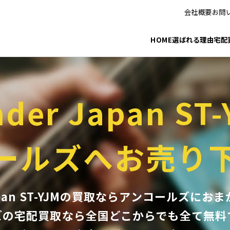
会社概要
お問
HOME
選ばれる理由
宅配
nder Japan ST-
ールズへお売り
Japan ST-YJMの買取ならアンコールズに
ズの宅配買取なら全国どこからでも
全て無料