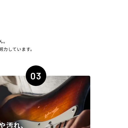
ん｡
努力しています｡
03
や汚れ、