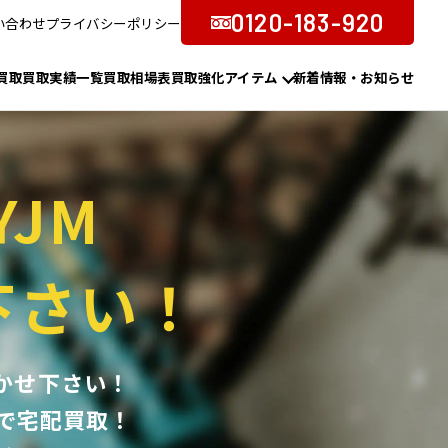
0120-183-920
い合わせ
プライバシーポリシー
買取
買取実績一覧
買取相場表
買取強化アイテム
新着情報・お知らせ
YJM
下さい！
おまかせ下さい！
で宅配買取！