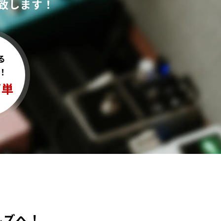
致します！
る
！
簡単
ールズへ！