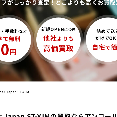
ッフがしっかり査定！
どこよりも高くお買取
新規OPEN
につき
詰めて送
料・手数料
など
他社
全て無料
だけでOK
よりも
0
自宅
高価買取
で
円
der Japan ST-YJM
er Japan ST-YJMの買取ならアンコ