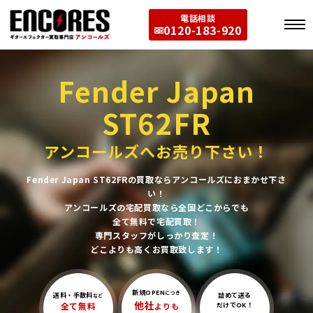
電話相談
0120-183-920
Fender Japan
ST62FR
アンコールズへお売り下さい！
Fender Japan ST62FRの買取ならアンコールズにおまかせ下さ
い！
アンコールズの宅配買取なら全国どこからでも
全て無料で宅配買取！
専門スタッフがしっかり査定！
どこよりも高くお買取致します！
新規OPEN
につき
送料・手数料
詰めて送る
など
他社
全て無料
よりも
だけでOK！