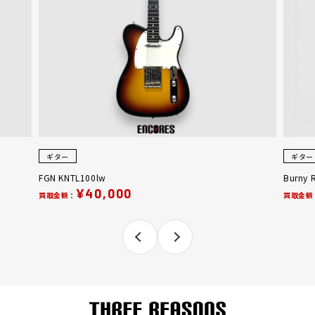
ギター
ギター
FGN KNTL100lw
Burny 
¥40,000
買取金額：
買取金額