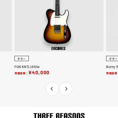
ギター
ギター
FGN KNTL100lw
Burny 
¥40,000
買取金額：
買取金額