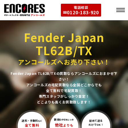
電話相談
0120-183-920
Fender Japan
TL62B/TX
アンコールズへお売り下さい！
Fender Japan TL62B/TXの買取ならアンコールズにおまかせ下
さい！
アンコールズの宅配買取なら全国どこからでも
全て無料で宅配買取！
専門スタッフがしっかり査定！
どこよりも高くお買取致します！
新規OPEN
につき
送料・手数料
詰めて送る
など
他社
全て無料
よりも
だけでOK！