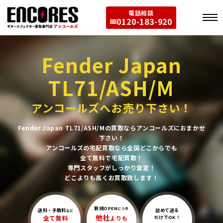
電話相談
0120-183-920
Fender Japan
TL71/ASH/M
アンコールズへお売り下さい！
Fender Japan TL71/ASH/Mの買取ならアンコールズにおまかせ
下さい！
アンコールズの宅配買取なら全国どこからでも
全て無料で宅配買取！
専門スタッフがしっかり査定！
どこよりも高くお買取致します！
新規OPEN
につき
送料・手数料
詰めて送る
など
他社
全て無料
よりも
だけでOK！