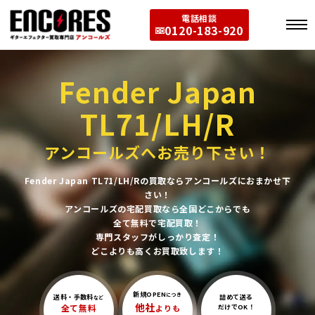
電話相談
0120-183-920
Fender Japan
TL71/LH/R
アンコールズへお売り下さい！
Fender Japan TL71/LH/Rの買取ならアンコールズにおまかせ下
さい！
アンコールズの宅配買取なら全国どこからでも
全て無料で宅配買取！
専門スタッフがしっかり査定！
どこよりも高くお買取致します！
新規OPEN
につき
送料・手数料
詰めて送る
など
他社
全て無料
よりも
だけでOK！