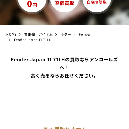
0
自宅
簡単
高価買取
で
円
HOME
買取強化アイテム
ギター
Fender
Fender Japan TL71LH
Fender Japan TL71LHの買取ならアンコールズ
へ！
高く売るならお任せください。