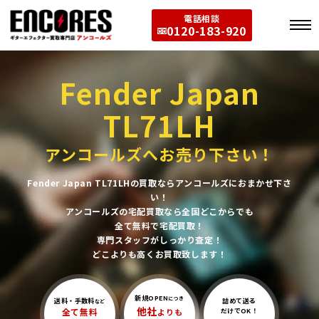
電話相談
0120-183-920
Fender Japan
TL71LH
アンコールズへお売り下さい！
Fender Japan TL71LHの買取ならアンコールズにおまかせ下さ
い！
アンコールズの宅配買取なら全国どこからでも
全て無料で宅配買取！
専門スタッフがしっかり査定！
どこよりも高くお買取致します！
新規OPEN
につき
送料・手数料
詰めて送る
など
他社
全て無料
よりも
だけでOK！