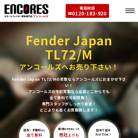
電話相談
0120-183-920
Fender Japan
TL72/M
アンコールズへお売り下さい！
Fender Japan TL72/Mの買取ならアンコールズにおまかせ下さ
い！
アンコールズの宅配買取なら全国どこからでも
全て無料で宅配買取！
専門スタッフがしっかり査定！
どこよりも高くお買取致します！
新規OPEN
につき
送料・手数料
詰めて送る
など
他社
全て無料
よりも
だけでOK！