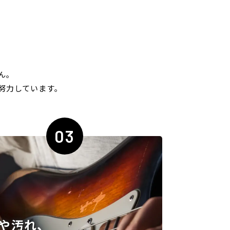
ん｡
努力しています｡
03
や汚れ、