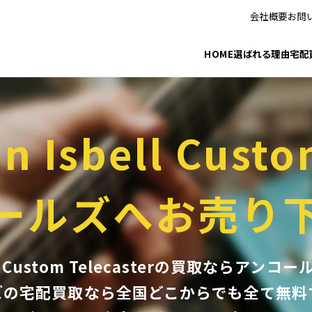
会社概要
お問
HOME
選ばれる理由
宅配
n Isbell Custo
ールズへお売り
sbell Custom Telecasterの買取なら
ズの宅配買取なら全国どこからでも
全て無料