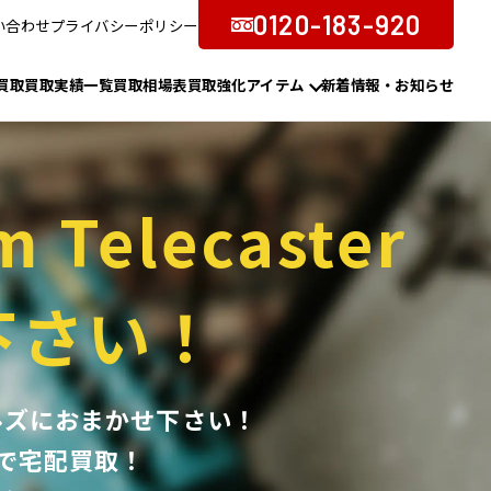
0120-183-920
い合わせ
プライバシーポリシー
買取
買取実績一覧
買取相場表
買取強化アイテム
新着情報・お知らせ
m Telecaster
下さい！
アンコールズにおまかせ下さい！
で宅配買取！