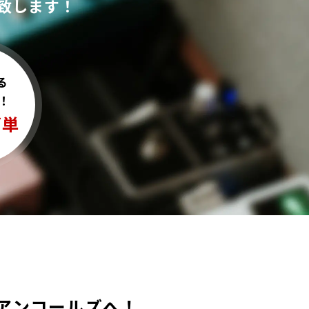
致します！
る
！
簡単
買取ならアンコールズへ！