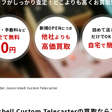
ッフがしっかり査定！
どこよりも高くお買取
新規OPEN
につき
詰めて送
料・手数料
など
他社
全て無料
だけでOK
よりも
0
自宅
高価買取
で
円
der Jason Isbell Custom Telecaster
n Isbell Custom Telecasterの