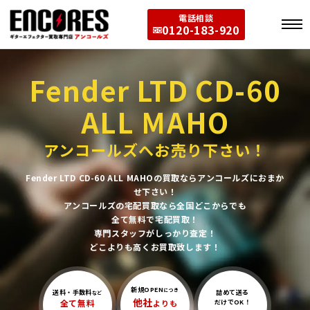
電話相談
0120-183-920
Fender LTD CD-60
ALL MAHO
アンコールズへお売り下さい！
Fender LTD CD-60 ALL MAHOの買取ならアンコールズにおまか
せ下さい！
アンコールズの宅配買取なら全国どこからでも
全て無料で宅配買取！
専門スタッフがしっかり査定！
どこよりも高くお買取致します！
新規OPEN
につき
送料・手数料
詰めて送る
など
他社
全て無料
よりも
だけでOK！