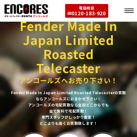
電話相談
0120-183-920
Fender Made In
Japan Limited
Roasted
Telecaster
アンコールズへお売り下さい！
Fender Made In Japan Limited Roasted Telecasterの買取
ならアンコールズにおまかせ下さい！
アンコールズの宅配買取なら全国どこからでも
全て無料で宅配買取！
専門スタッフがしっかり査定！
どこよりも高くお買取致します！