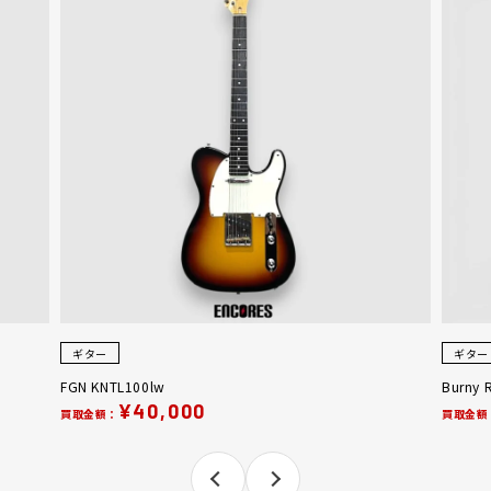
ギター
ギター
FGN KNTL100lw
Burny 
¥40,000
買取金額：
買取金額