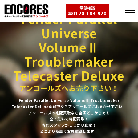
電話相談
0120-183-920
Fender Parallel
Universe
VolumeⅡ
Troublemaker
Telecaster Deluxe
アンコールズへお売り下さい！
Fender Parallel Universe VolumeⅡ Troublemaker
Telecaster Deluxeの買取ならアンコールズにおまかせ下さい！
アンコールズの宅配買取なら全国どこからでも
全て無料で宅配買取！
専門スタッフがしっかり査定！
どこよりも高くお買取致します！