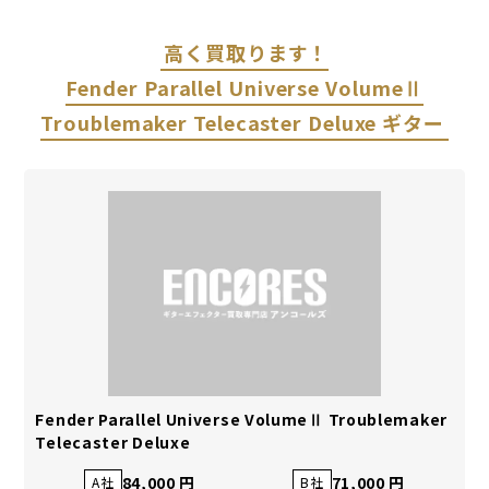
高く買取ります！
Fender Parallel Universe VolumeⅡ
Troublemaker Telecaster Deluxe ギター
Fender Parallel Universe VolumeⅡ Troublemaker
Telecaster Deluxe
84,000 円
71,000 円
A社
B社