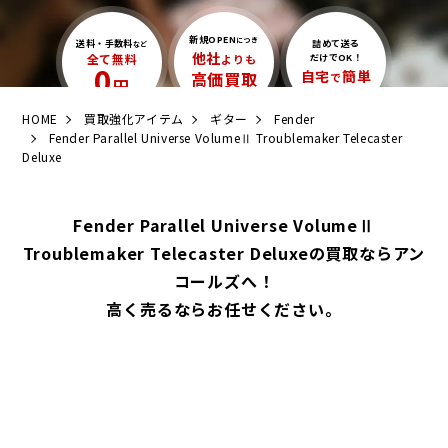
新規OPEN
につき
送料・手数料
詰めて送る
など
他社
全て無料
よりも
だけでOK！
0
自宅
簡単
高価買取
で
円
HOME
買取強化アイテム
ギター
Fender
Fender Parallel Universe VolumeⅡ Troublemaker Telecaster
Deluxe
Fender Parallel Universe VolumeⅡ
Troublemaker Telecaster Deluxeの買取ならアン
コールズへ！
高く売るならお任せください。