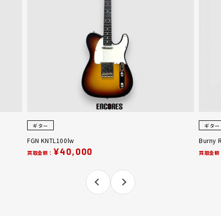
ギター
ギター
FGN KNTL100lw
Burny 
¥40,000
買取金額：
買取金額