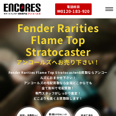
電話相談
0120-183-920
Fender Rarities
Flame Top
Stratocaster
アンコールズへお売り下さい！
Fender Rarities Flame Top Stratocasterの買取ならアンコー
ルズにおまかせ下さい！
アンコールズの宅配買取なら全国どこからでも
全て無料で宅配買取！
専門スタッフがしっかり査定！
どこよりも高くお買取致します！
新規OPEN
につき
送料・手数料
詰めて送る
など