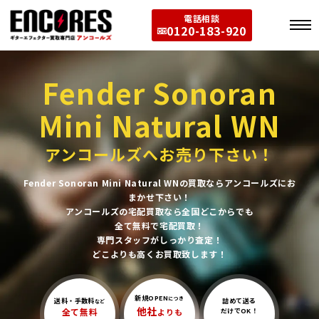
電話相談
0120-183-920
Fender Sonoran
Mini Natural WN
アンコールズへお売り下さい！
Fender Sonoran Mini Natural WNの買取ならアンコールズにお
まかせ下さい！
アンコールズの宅配買取なら全国どこからでも
全て無料で宅配買取！
専門スタッフがしっかり査定！
どこよりも高くお買取致します！
新規OPEN
につき
送料・手数料
詰めて送る
など
他社
全て無料
よりも
だけでOK！