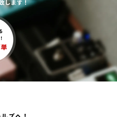
致します！
る
！
簡単
コールズへ！