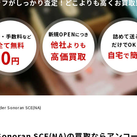
ッフがしっかり査定！
どこよりも高くお買取
新規OPEN
につき
詰めて送
料・手数料
など
他社
全て無料
だけでOK
よりも
0
自宅
高価買取
で
円
der Sonoran SCE(NA)
r Sonoran SCE(NA)の買取ならアン