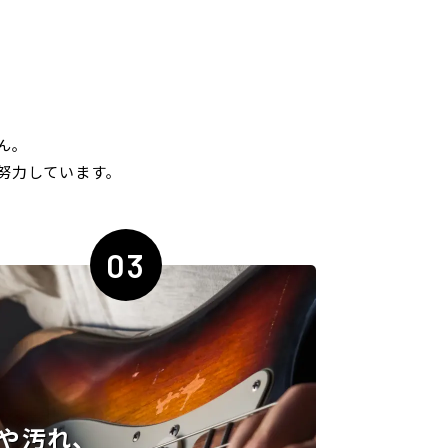
ん｡
努力しています｡
03
や汚れ、