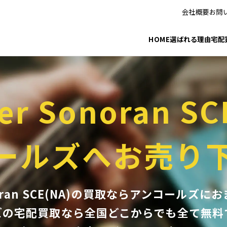
会社概要
お問
HOME
選ばれる理由
宅配
er Sonoran SC
ールズへお売り
onoran SCE(NA)の買取ならアンコールズ
ズの宅配買取なら全国どこからでも
全て無料