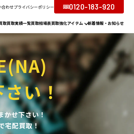
0120-183-920
い合わせ
プライバシーポリシー
買取
買取実績一覧
買取相場表
買取強化アイテム
新着情報・お知らせ
E(NA)
下さい！
におまかせ下さい！
で宅配買取！