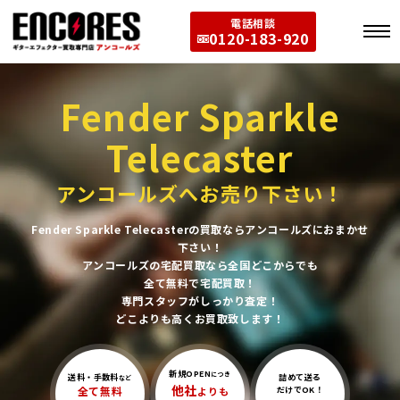
電話相談
0120-183-920
Fender Sparkle
Telecaster
アンコールズへお売り下さい！
Fender Sparkle Telecasterの買取ならアンコールズにおまかせ
下さい！
アンコールズの宅配買取なら全国どこからでも
全て無料で宅配買取！
専門スタッフがしっかり査定！
どこよりも高くお買取致します！
新規OPEN
につき
送料・手数料
詰めて送る
など
他社
全て無料
よりも
だけでOK！