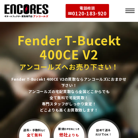
電話相談
0120-183-920
Fender T-Bucekt
400CE V2
アンコールズへお売り下さい！
Fender T-Bucekt 400CE V2の買取ならアンコールズにおまかせ
下さい！
アンコールズの宅配買取なら全国どこからでも
全て無料で宅配買取！
専門スタッフがしっかり査定！
どこよりも高くお買取致します！
新規OPEN
につき
送料・手数料
詰めて送る
など
他社
全て無料
よりも
だけでOK！