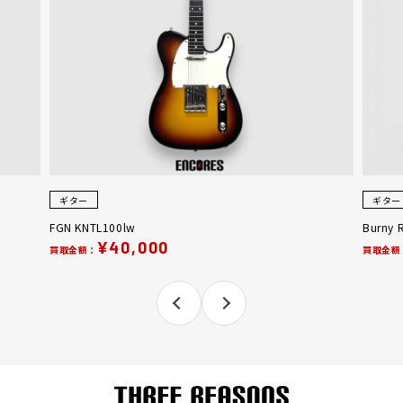
ギター
ギター
FGN KNTL100lw
Burny 
¥40,000
買取金額：
買取金額