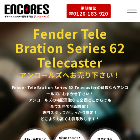
電話相談
0120-183-920
Fender Tele
Bration Series 62
Telecaster
アンコールズへお売り下さい！
Fender Tele Bration Series 62 Telecasterの買取ならアンコ
ールズにおまかせ下さい！
アンコールズの宅配買取なら全国どこからでも
全て無料で宅配買取！
専門スタッフがしっかり査定！
どこよりも高くお買取致します！
新規OPEN
につき
送料・手数料
詰めて送る
など