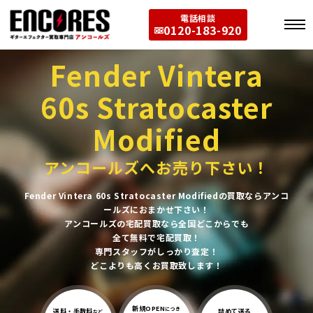
電話相談
0120-183-920
Fender Vintera
60s Stratocaster
Modified
アンコールズへお売り下さい！
Fender Vintera 60s Stratocaster Modifiedの買取ならアンコ
ールズにおまかせ下さい！
アンコールズの宅配買取なら全国どこからでも
全て無料で宅配買取！
専門スタッフがしっかり査定！
どこよりも高くお買取致します！
新規OPEN
につき
送料・手数料
詰めて送る
など