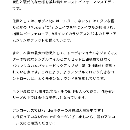
奏性と現代的な仕様を兼ね備えたコストパフォーマンスモデル
です。
仕様としては、ボディ材にはアルダー、ネックにはモダンな握
り心地の「Modern "C"」シェイプを持つメイプルが採用され、
指板はパーフェローで、9.5インチのラジアスと22本のミディア
ムジャンボフレットを備えています。
また、本機の最大の特徴として、トラディショナルなジャズマス
ターの複雑なシングルコイルとプリセット回路構成ではなく、
パワフルなハムバッカーピックアップが二基（HH構成）搭載さ
れている点です。これにより、よりシンプルでロック向きなコ
ントロールと、太くモダンなサウンドを実現しています。
ヘッド裏には75周年記念モデルの刻印も入っており、Playerシ
リーズの中では希少なモデルとなっています。
アンコールズではFenderギターのお買取大募集中です！
もう使っていないFenderギターがございましたら、是非アンコ
ールズにご相談ください！