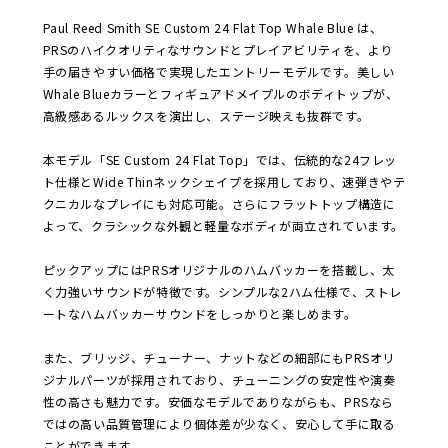
Paul Reed Smith SE Custom 24 Flat Top Whale Blue は、
PRSのハイクオリティなサウンドとプレイアビリティを、より
手の届きやすい価格で実現したエントリーモデルです。美しい
Whale Blueカラーとフィギュアドメイプルのボディトップが、
高級感あるルックスを演出し、ステージ映えも抜群です。
本モデル「SE Custom 24 Flat Top」では、伝統的な24フレッ
ト仕様とWide Thinネックシェイプを採用しており、速弾きやテ
クニカルなプレイにも対応可能。さらにフラットトップ構造に
よって、クラシックな外観と軽量なボディが両立されています。
ピックアップにはPRSオリジナルのハムバッカーを搭載し、太
く力強いサウンドが特徴です。シンプルな2ハム仕様で、ストレ
ートなハムバッカーサウンドをしっかりと楽しめます。
また、ブリッジ、チューナー、ナットなどの細部にもPRSオリ
ジナルパーツが採用されており、チューニングの安定性や演奏
性の高さも魅力です。安価なモデルでありながらも、PRSなら
ではの高い品質管理により個体差が少なく、安心して手に取る
ことができます。