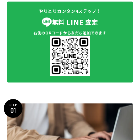
やりとりカンタン4ステップ！
LINE
無料
査定
右側のQRコードから友だち追加できます
STEP
01