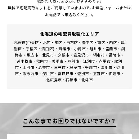
物がたくさんある方におすすめです｡
無料で宅配買取キットをご用意していますので､お申込フォームまたは
お電話でお申込みください｡
北海道の宅配買取強化エリア
札幌市(中央区・北区・東区・白石区・豊平区・南区・西区・厚
別区・手稲区・清田区)・函館市・小樽市・旭川市・室蘭市・釧
路市・帯広市・北見市・夕張市・岩見沢市・網走市・留萌市・
苫小牧市・稚内市・美唄市・芦別市・江別市・赤平市・紋別
市・士別市・名寄市・三笠市・根室市・千歳市・滝川市・砂川
市・歌志内市・深川市・富良野市・登別市・恵庭市・伊達市・
北広島市・石狩市・北斗市
こんな事でお困りではないですか？