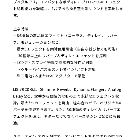
プペダルです。コンパクトなボディに、プロレベルのエフェク
ト処理能力を凝縮し、1台であらゆる空間系サウンドを実現しま
す。
主な特徴
・86種類の高品位エフェクト（コーラス、ディレイ、リバー
ブ、モジュレーションなど）
・最大6エフェクトを同時使用可能（自由な並び替えも可能）
・ 30種類以上のリバーブ＆ディレイエフェクトを搭載
・LCDディスプレイ搭載で直感的な操作が可能
・トゥルーバイパス＆ステレオイン/アウト対応
・単三電池2本またはACアダプターで駆動
MS-70CDRは、Shimmer Reverb、Dynamic Flanger、Analog
Delayなど、定番から個性的なものまで多彩なエフェクトを収
録。最大6つのエフェクトを自由に組み合わせて、オリジナルの
パッチを作成できます。また、30種類のディレイ＆リバーブエ
フェクトを備え、ギターだけでなくベースやシンセなどにも最
適。
ステレオイン/アウト対応で、アンビエント系の音作りや広がり